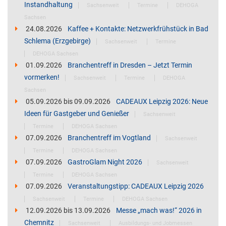
Instandhaltung
Sachsenweit
Termine
DEHOGA
Sachsen
24.08.2026
Kaffee + Kontakte: Netzwerkfrühstück in Bad
Schlema (Erzgebirge)
Sachsenweit
Termine
DEHOGA Sachsen
01.09.2026
Branchentreff in Dresden – Jetzt Termin
vormerken!
Sachsenweit
Termine
DEHOGA
Sachsen
05.09.2026
bis
09.09.2026
CADEAUX Leipzig 2026: Neue
Ideen für Gastgeber und Genießer
Sachsenweit
Termine
DEHOGA Sachsen
07.09.2026
Branchentreff im Vogtland
Sachsenweit
Termine
DEHOGA Sachsen
07.09.2026
GastroGlam Night 2026
Sachsenweit
Termine
DEHOGA Sachsen
07.09.2026
Veranstaltungstipp: CADEAUX Leipzig 2026
Sachsenweit
Termine
DEHOGA Sachsen
12.09.2026
bis
13.09.2026
Messe „mach was!“ 2026 in
Chemnitz
Sachsenweit
Ausbildungs- und Jobmessen