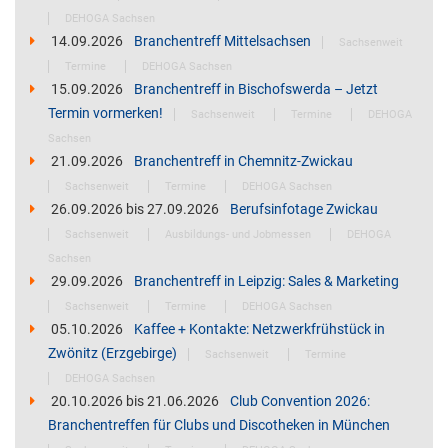
DEHOGA Sachsen
14.09.2026
Branchentreff Mittelsachsen
Sachsenweit
Termine
DEHOGA Sachsen
15.09.2026
Branchentreff in Bischofswerda – Jetzt
Termin vormerken!
Sachsenweit
Termine
DEHOGA
Sachsen
21.09.2026
Branchentreff in Chemnitz-Zwickau
Sachsenweit
Termine
DEHOGA Sachsen
26.09.2026
bis
27.09.2026
Berufsinfotage Zwickau
Sachsenweit
Ausbildungs- und Jobmessen
DEHOGA
Sachsen
29.09.2026
Branchentreff in Leipzig: Sales & Marketing
Sachsenweit
Termine
DEHOGA Sachsen
05.10.2026
Kaffee + Kontakte: Netzwerkfrühstück in
Zwönitz (Erzgebirge)
Sachsenweit
Termine
DEHOGA Sachsen
20.10.2026
bis
21.06.2026
Club Convention 2026:
Branchentreffen für Clubs und Discotheken in München