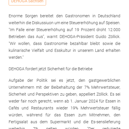
DEHOGA Sachsen
Enorme Sorgen bereitet den Gastronomen in Deutschland
weiterhin die Diskussiuon um eine Steuererhöhung auf Speisen.
"Im Falle einer Steuererhöhung auf 19 Prozent droht 12.000
Betrieben das Aus", warnt DEHOGA-Präsident Guido Zöllick.
"Wir wollen, dass Gastronomie bezahlbar bleibt sowie die
kulinarische Vielfalt und Esskultur in unserem Land erhalten
werden."
DEHOGA fordert jetzt Sicherheit für die Betriebe
Aufgabe der Politik sei es jetzt, den gastgewerblichen
Unternehmern mit der Beibehaltung der 7% Mehrwertsteuer,
Sicherheit und Perspektiven zu geben, appelliert Zöllick. Es sei
weder fair noch gerecht, wenn ab 1. Januar 2024 für Essen in
Cafés und Restaurants wieder 19% Mehrwertsteuer fällig
würden, während für das Essen zum Mitnehmen, den
Fertigsalat aus dem Supermarkt und die Es-senslieferung
weiterhin 7% gelten würden. "Der reduzierte