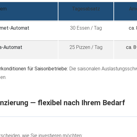
tem
Tagesabsatz
Amo
rmet-Automat
30 Essen / Tag
ca.
a-Automat
25 Pizzen / Tag
ca. 
konditionen für Saisonbetriebe:
Die saisonalen Auslastungssch
en.
nzierung — flexibel nach Ihrem Bedarf
tscheiden, wie Sie investieren möchten: