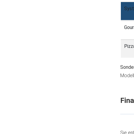
Sys
Gou
Pizz
Sonder
Modell
Fina
Sie en