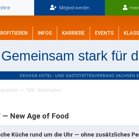
tline
Mitglied werden
mei
ROFITIEREN
INFOS
KARRIERE
EVENTS
KLASS
Gemeinsam stark für 
DEHOGA HOTEL- UND GASTSTÄTTENVERBAND SACHSEN E.V
spartner
NAF Automaten
 — New Age of Food
sche Küche rund um die Uhr — ohne zusätzliches Pe