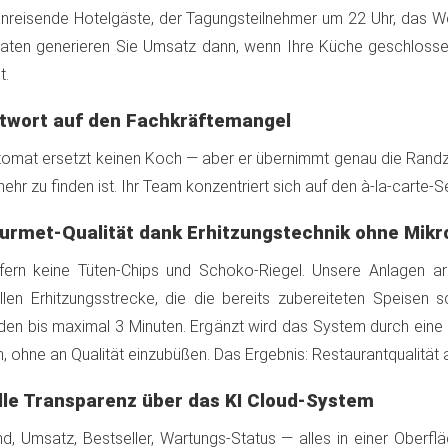
nreisende Hotelgäste, der Tagungsteilnehmer um 22 Uhr, das
ten generieren Sie Umsatz dann, wenn Ihre Küche geschlossen
t.
ntwort auf den Fachkräftemangel
tomat ersetzt keinen Koch — aber er übernimmt genau die Randze
mehr zu finden ist. Ihr Team konzentriert sich auf den à-la-carte-S
ourmet-Qualität dank Erhitzungstechnik ohne Mikr
efern keine Tüten-Chips und Schoko-Riegel. Unsere Anlagen arb
llen Erhitzungsstrecke, die die bereits zubereiteten Speisen 
en bis maximal 3 Minuten. Ergänzt wird das System durch eine 0
n, ohne an Qualität einzubüßen. Das Ergebnis: Restaurantqualität
olle Transparenz über das KI Cloud-System
d, Umsatz, Bestseller, Wartungs-Status — alles in einer Oberfl