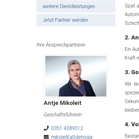
Spät a
weitere Dienstleistungen
Automa
Jetzt Partner werden
Schich
2. A
Ihre Ansprechpartnerin
Ein Au
Kraft 
3. G
Wir li
spezie
Sekund
Antje Mikoleit
bleibe
Geschäftsführerin
4. V
0351 4289512
Bestan
mikoleit(at)dehoga-