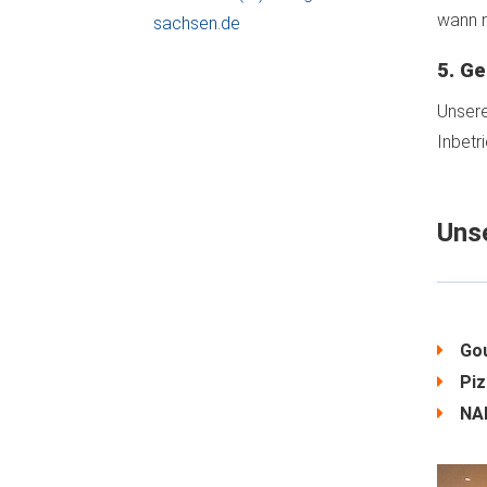
wann n
sachsen.de
5. Ge
Unsere
Inbetr
Uns
Go
Pi
NA