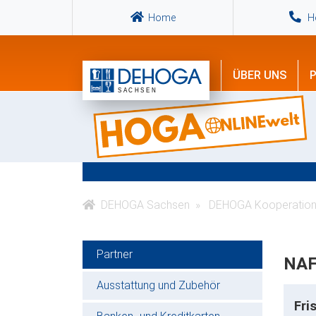
Home
Ho
ÜBER UNS
P
DEHOGA Sachsen
DEHOGA Kooperation
Partner
NAF
Ausstattung und Zubehör
Fri