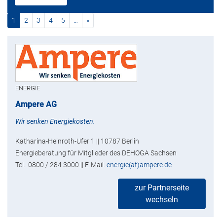
(current)
nächste
1
2
3
4
5
…
»
ENERGIE
Ampere AG
Wir senken Energiekosten.
Katharina-Heinroth-Ufer 1 || 10787 Berlin
Energieberatung für Mitglieder des DEHOGA Sachsen
Tel.: 0800 / 284 3000 || E-Mail:
energie(at)ampere.de
zur Partnerseite
wechseln