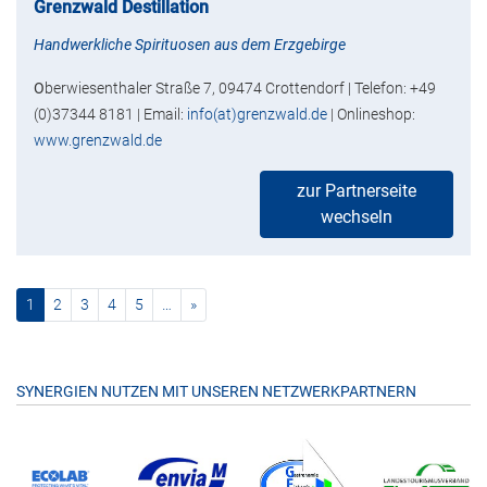
Grenzwald Destillation
Handwerkliche Spirituosen aus dem Erzgebirge
O
berwiesenthaler Straße 7, 09474 Crottendorf | Telefon: +49
(0)37344 8181 | Email:
info(at)grenzwald.de
| Onlineshop:
www.grenzwald.de
zur Partnerseite
wechseln
(current)
nächste
1
2
3
4
5
…
»
SYNERGIEN NUTZEN MIT UNSEREN NETZWERKPARTNERN