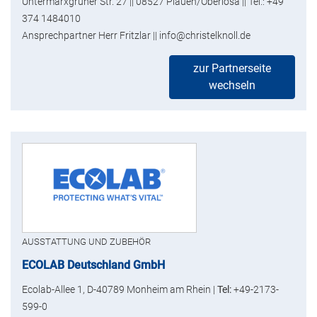
Untermarxgrüner Str. 27 || 08527 Plauen/Oberlosa || Tel.: +49
374 1484010
Ansprechpartner Herr Fritzlar || info@christelknoll.de
zur Partnerseite
wechseln
AUSSTATTUNG UND ZUBEHÖR
ECOLAB Deutschland GmbH
Ecolab-Allee 1, D-40789 Monheim am Rhein |
Tel:
+49-2173-
599-0