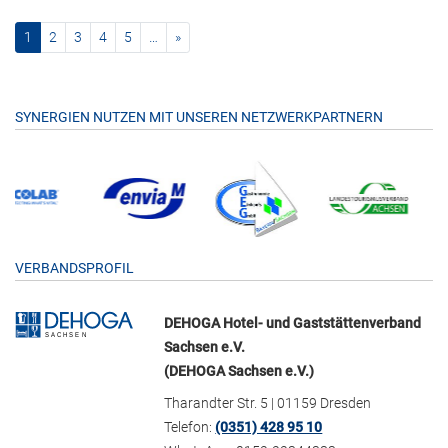
(current)
nächste
1
2
3
4
5
…
»
SYNERGIEN NUTZEN MIT UNSEREN NETZWERKPARTNERN
VERBANDSPROFIL
DEHOGA Hotel- und Gaststättenverband
Sachsen e.V.
(DEHOGA Sachsen e.V.)
Tharandter Str. 5 | 01159 Dresden
Telefon:
(0351) 428 95 10