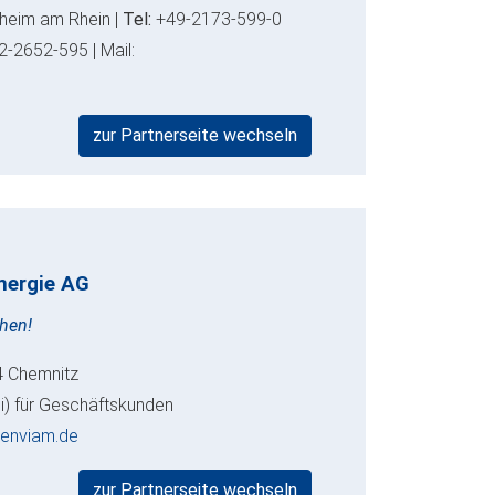
heim am Rhein |
Tel:
+49-2173-599-0
2-2652-595 | Mail:
zur Partnerseite wechseln
nergie AG
chen!
4 Chemnitz
i) für Geschäftskunden
)enviam.de
zur Partnerseite wechseln