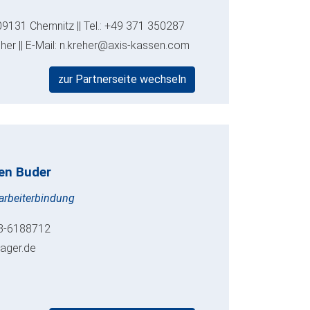
09131 Chemnitz || Tel.: +49 371 350287
eher || E-Mail: n.kreher@axis-kassen.com
zur Partnerseite wechseln
en Buder
arbeiterbindung
173-6188712
nager.de