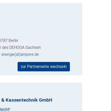
0787 Berlin
der des DEHOGA Sachsen
:
energie(at)ampere.de
zur Partnerseite wechseln
 & Kassentechnik GmbH
eicht!