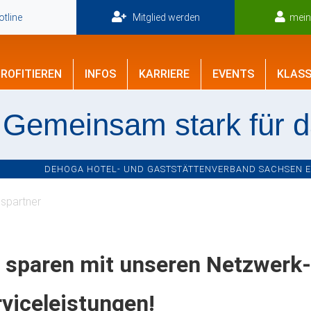
tline
Mitglied werden
mei
ROFITIEREN
INFOS
KARRIERE
EVENTS
KLASS
Gemeinsam stark für 
DEHOGA HOTEL- UND GASTSTÄTTENVERBAND SACHSEN E.V
spartner
e sparen mit unseren Netzwerk
viceleistungen!