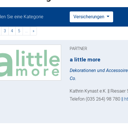
en Sie eine Kategorie
Versicherungen
rent)
nächste
3
4
5
…
»
PARTNER
a little more
Dekorationen und Accessoire
Co.
Kathrin Kynast e.K. || Riesaer
Telefon (035 264) 98 780
|| h