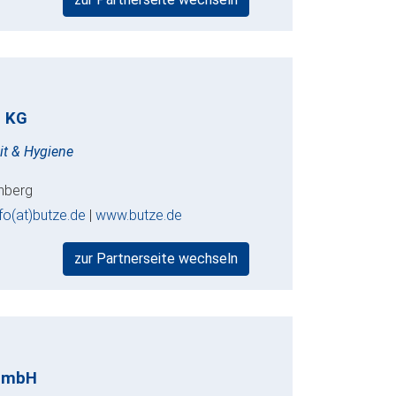
. KG
it & Hygiene
enberg
nfo(at)butze.de
|
www.butze.de
zur Partnerseite wechseln
GmbH