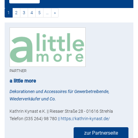
(current)
nächste
1
2
3
4
5
…
»
PARTNER
a little more
Dekorationen und Accessoires für Gewerbetreibende,
Wiederverkäufer und Co.
Kathrin Kynast e.K. || Riesaer Straße 28 - 01616 Strehla
Telefon (035 264) 98 780
|| https://kathrin-kynast.de/
zur Partnerseite