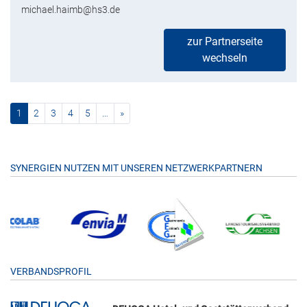
michael.haimb@hs3.de
zur Partnerseite
wechseln
(current)
nächste
1
2
3
4
5
…
»
SYNERGIEN NUTZEN MIT UNSEREN NETZWERKPARTNERN
VERBANDSPROFIL