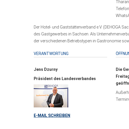
Tharand
Telefo
WhatsA
Der Hotel- und Gaststättenverband e.V. (DEHOGA Sach
des Gastgewerbes in Sachsen. Als Unternehmerverband
der verschiedenen Betriebstypen in Gastronomie sowi
VERANTWORTUNG
ÖFFNU
Jens Dzurny
Die Ge
Freita
Präsident des Landesverbandes
geöffn
Außerha
Terminv
E-MAIL SCHREIBEN