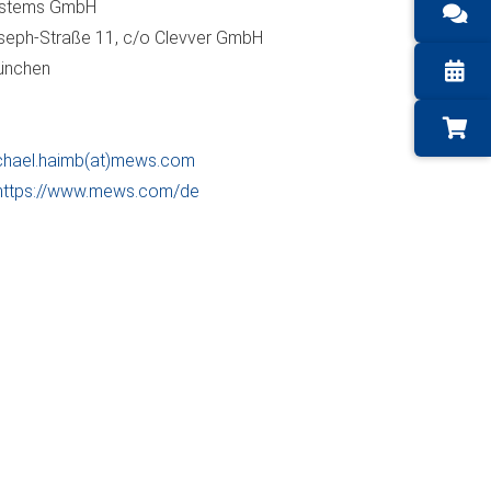
stems GmbH
seph-Straße 11, c/o Clevver GmbH
ünchen
chael.haimb(at)mews.com
https://www.mews.com/de