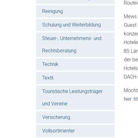
Routin
Reinigung
Mews i
Schulung und Weiterbildung
Guest
konze
Steuer-, Unternehmens- und
Hoteli
Rechtsberatung
85 Län
der be
Technik
Hotel
DACH-
Textil
Möch
Touristische Leistungsträger
hier:
h
und Vereine
Versicherung
Vollsortimenter