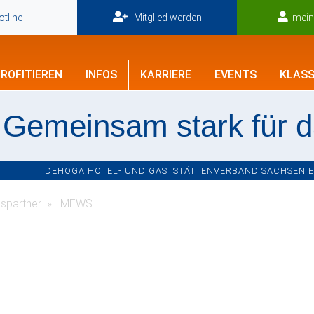
tline
Mitglied werden
mei
ROFITIEREN
INFOS
KARRIERE
EVENTS
KLASS
Gemeinsam stark für 
DEHOGA HOTEL- UND GASTSTÄTTENVERBAND SACHSEN E.V
spartner
MEWS