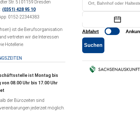
ter Str. 5 | 01159 Dresden
n:
(0351) 428 95 10
pp: 0152-22344383
sen) ist die Berufsorganisation
 vertreten wir die Interessen
e Hotellerie.
NGSZEITEN
schäftsstelle ist Montag bis
g von 08.00 Uhr bis 17.00 Uhr
et
lb der Bürozeiten sind
ereinbarungen jederzeit möglich.