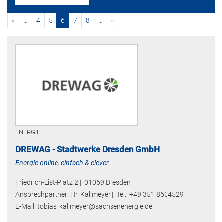
vorherige
(current)
nächste
«
…
4
5
6
7
8
…
»
ENERGIE
DREWAG - Stadtwerke Dresden GmbH
Energie online, einfach & clever
Friedrich-List-Platz 2 || 01069 Dresden
Ansprechpartner: Hr. Kallmeyer || Tel.: +49 351 8604529
E-Mail: tobias_kallmeyer@sachsenenergie.de