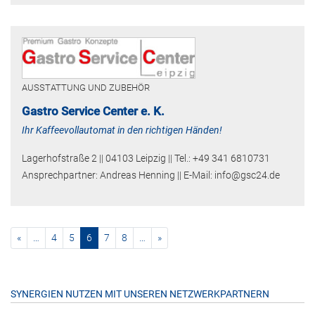
AUSSTATTUNG UND ZUBEHÖR
Gastro Service Center e. K.
Ihr Kaffeevollautomat in den richtigen Händen!
Lagerhofstraße 2 || 04103 Leipzig || Tel.: +49 341 6810731
Ansprechpartner: Andreas Henning || E-Mail: info@gsc24.de
vorherige
(current)
nächste
«
…
4
5
6
7
8
…
»
SYNERGIEN NUTZEN MIT UNSEREN NETZWERKPARTNERN