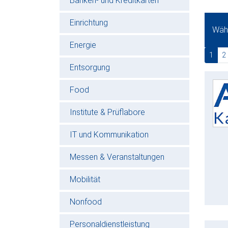
Banken- und Kreditkarten
Einrichtung
Wähl
Energie
(cur
1
2
Entsorgung
Food
Institute & Prüflabore
IT und Kommunikation
Messen & Veranstaltungen
Mobilität
Nonfood
Personaldienstleistung