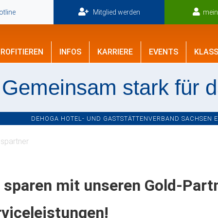
tline
Mitglied werden
mei
ROFITIEREN
INFOS
KARRIERE
EVENTS
KLASS
Gemeinsam stark für 
DEHOGA HOTEL- UND GASTSTÄTTENVERBAND SACHSEN E.V
spartner
 sparen mit unseren Gold-Part
viceleistungen!