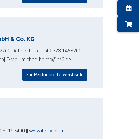
mbH & Co. KG
32760 Detmold || Tel. +49 523 1458200
mb| E-Mail: michael.haimb@hs3.de
zur Partnerseite wechseln
 3031197400 ||
www.ibelsa.com