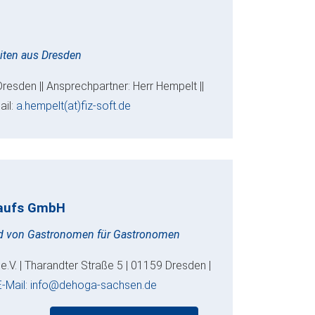
eiten aus Dresden
Dresden || Ansprechpartner: Herr Hempelt ||
ail:
a.hempelt(at)fiz-soft.de
kaufs GmbH
nd von Gastronomen für Gastronomen
V. | Tharandter Straße 5 | 01159 Dresden |
E-Mail: info@dehoga-sachsen.de