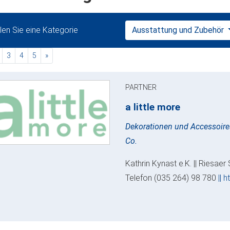
en Sie eine Kategorie
Ausstattung und Zubehör
rent)
nächste
3
4
5
»
PARTNER
a little more
Dekorationen und Accessoire
Co.
Kathrin Kynast e.K. || Riesaer
Telefon (035 264) 98 780
|| h