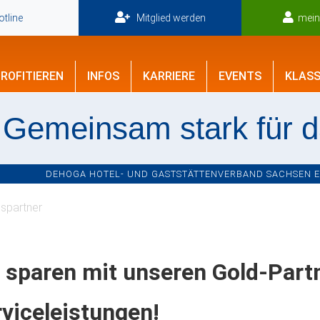
tline
Mitglied werden
mei
ROFITIEREN
INFOS
KARRIERE
EVENTS
KLASS
Gemeinsam stark für 
DEHOGA HOTEL- UND GASTSTÄTTENVERBAND SACHSEN E.V
spartner
 sparen mit unseren Gold-Part
viceleistungen!