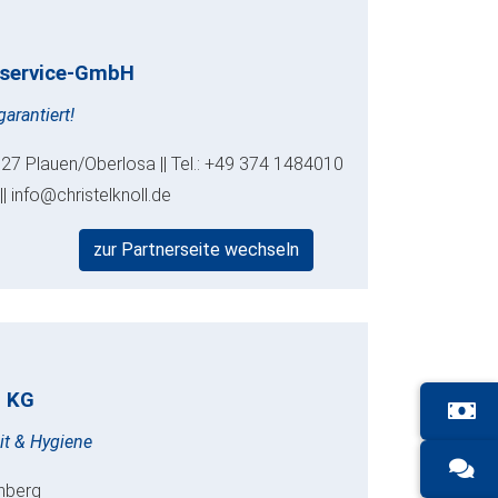
bsservice-GmbH
arantiert!
8527 Plauen/Oberlosa || Tel.: +49 374 1484010
|| info@christelknoll.de
zur Partnerseite wechseln
. KG
it & Hygiene
enberg