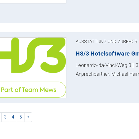
AUSSTATTUNG UND ZUBEHÖR
HS/3 Hotelsoftware G
Leonardo-da-Vinci-Weg 3 || 
Anprechpartner: Michael Hai
rent)
nächste
3
4
5
»